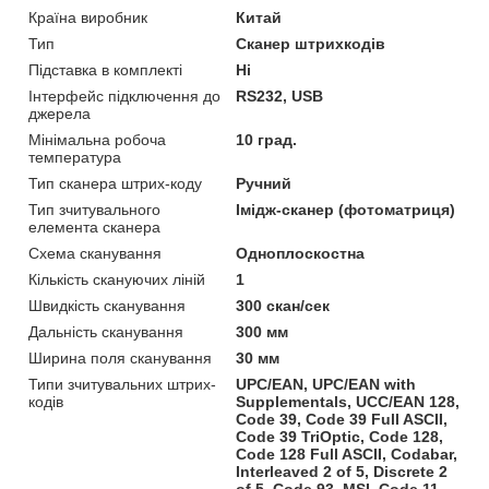
Країна виробник
Китай
Тип
Сканер штрихкодів
Підставка в комплекті
Ні
Інтерфейс підключення до
RS232, USB
джерела
Мінімальна робоча
10 град.
температура
Тип сканера штрих-коду
Ручний
Тип зчитувального
Імідж-сканер (фотоматриця)
елемента сканера
Схема сканування
Одноплоскостна
Кількість скануючих ліній
1
Швидкість сканування
300 скан/сек
Дальність сканування
300 мм
Ширина поля сканування
30 мм
Типи зчитувальних штрих-
UPC/EAN, UPC/EAN with
кодів
Supplementals, UCC/EAN 128,
Code 39, Code 39 Full ASCII,
Code 39 TriOptic, Code 128,
Code 128 Full ASCII, Codabar,
Interleaved 2 of 5, Discrete 2
of 5, Code 93, MSI, Code 11,