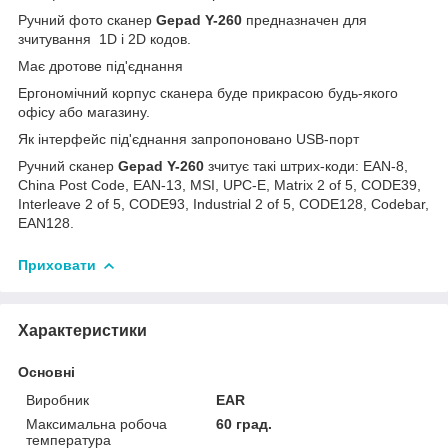
Ручний фото сканер
Gepad Y-260
предназначен для
зчитування 1D і 2D кодов.
Має дротове під'єднання
Ергономічний корпус сканера буде прикрасою будь-якого
офісу або магазину.
Як інтерфейс під'єднання запропоновано USB-порт
Ручний сканер
Gepad Y-260
зчитує такі штрих-коди: EAN-8,
China Post Code, EAN-13, MSI, UPC-E, Matrix 2 of 5, CODE39,
Interleave 2 of 5, CODE93, Industrial 2 of 5, CODE128, Codebar,
EAN128.
Приховати
Характеристики
Основні
Виробник
EAR
Максимальна робоча
60 град.
температура