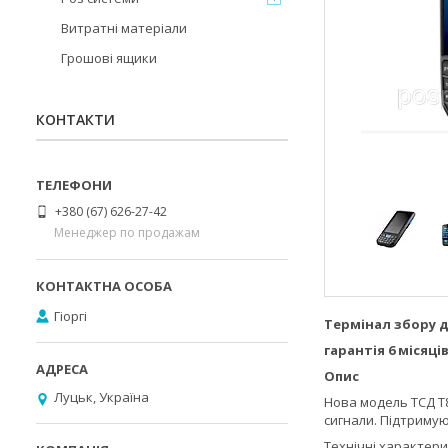
Витратні матеріали
Грошові ящики
КОНТАКТИ
+380 (67) 626-27-42
Менеджер по продажам
Гіоргі
Термінал збору д
гарантія 6 місяці
Опис
Луцьк, Україна
Нова модель ТСД T8
сигнали. Підтримуют
Технічні характер