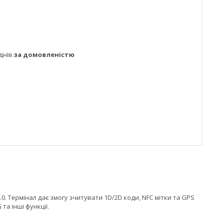
днів
за домовленістю
0. Термінал дає змогу зчитувати 1D/2D коди, NFC мітки та GPS
та інші функції.