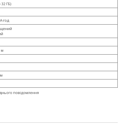
 32 ГБ)
мА·год
ищений
ий
 м
мм
еднього повідомлення