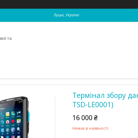
Луцьк, Україна
влі та
Термінал збору да
TSD-LE0001)
16 000 ₴
Немає в наявності