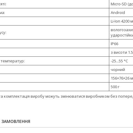
яті:
Micro-SD (до
ма:
Android
Li-Ion 4200 
вологозах
усу:
ударостійк
IP66
з висоти 1.5
 температур:
-25...55 °C
чорний
156×76×26 
500 г
та комплектація виробу можуть змінюватися виробником без попер
Я ЗАМОВЛЕННЯ