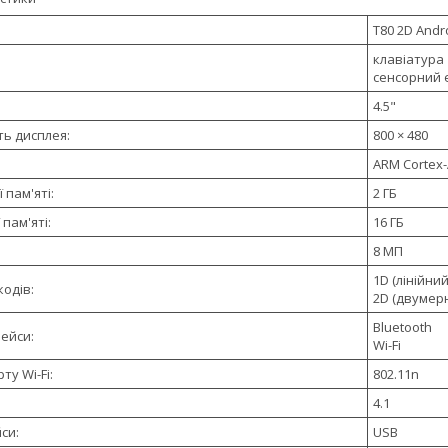
T80 2D Andr
клавіатура
сенсорний 
4.5"
ть дисплея:
800 × 480
ARM Cortex
 пам'яті:
2 ГБ
пам'яті:
16 ГБ
8 МП
1D (лінійний
одів:
2D (двумер
Bluetooth
ейси:
Wi-Fi
ту Wi-Fi:
802.11n
4.1
си:
USB