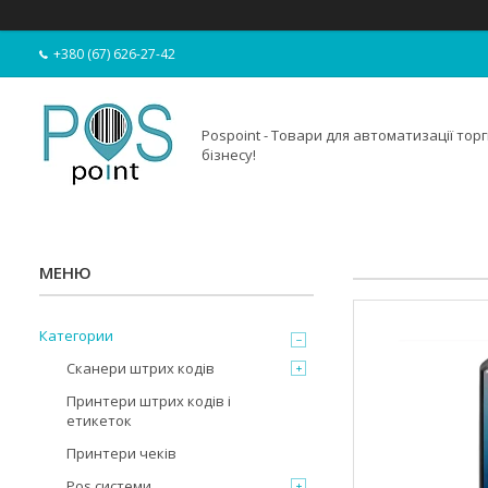
+380 (67) 626-27-42
Pospoint - Товари для автоматизації торгі
бізнесу!
Категории
Сканери штрих кодів
Принтери штрих кодів і
етикеток
Принтери чеків
Pos системи