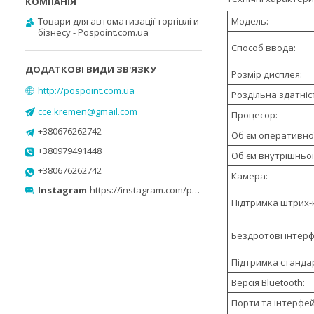
Модель:
Товари для автоматизації торгівлі и
бізнесу - Pospoint.com.ua
Способ ввода:
Розмір дисплея:
http://pospoint.com.ua
Роздільна здатніс
cce.kremen@gmail.com
Процесор:
+380676262742
Об'єм оперативної
+380979491448
Об'єм внутрішньої 
+380676262742
Камера:
Instagram
https://instagram.com/pospoint_com_ua?r=nametag
Підтримка штрих-к
Бездротові інтерф
Підтримка стандар
Версія Bluetooth:
Порти та інтерфей