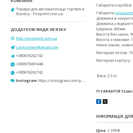
Габарити коробки: 
Товари для автоматизації торгівлі и
Габарити
грошово
бізнесу - Pospoint.com.ua
Довжина в закрито
Довжина у відкрито
Ширина: 405мм
Висота без ніжок: 
http://pospoint.com.ua
Висота з ніжками: 
Ніжки гумові, знімні
cce.kremen@gmail.com
Матеріал лотків: П
+380676262742
Матеріал корпусу:
+380979491448
+380676262742
Вага: 5.5 кг
Instagram
https://instagram.com/pospoint_com_ua?r=nametag
!!! ГАРАНТІЯ 12 міс!
ІНФОРМАЦІЯ ДЛ
Ціна:
2 399 ₴