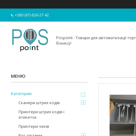
+380 (67) 626-27-42
Pospoint - Товари для автоматизації торгі
бізнесу!
Категории
Сканери штрих кодів
Принтери штрих кодів і
етикеток
Принтери чеків
Pos системи