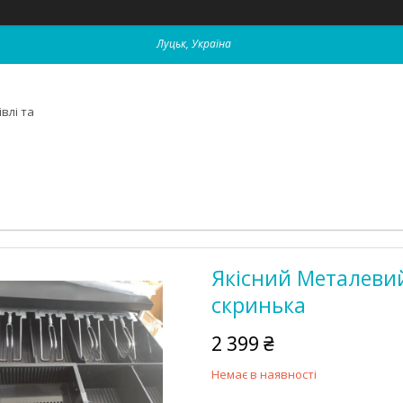
Луцьк, Україна
влі та
Якісний Металевий
скринька
2 399 ₴
Немає в наявності