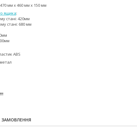
470 мм x 460 мм x 150 мм
го ящика
:
му стані: 420мм
му стані: 680 мм
90мм
100мм
ластик ABS
 метал
!!
Я ЗАМОВЛЕННЯ