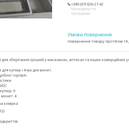
+380 (67) 626-27-42
Менеджер по
продажам
повернення товару протягом 14 
 для зберігання грошей у магазинах, аптеках та інших комерційних 
 для купюр і 4-ма для монет.
ібної торгівлі.
истики
4VDC
 купюр: 6
я монет: 4
на комірка
12)
відкриттів